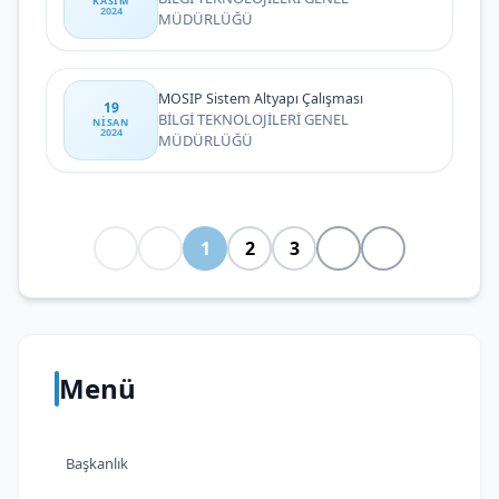
KASIM
2024
MÜDÜRLÜĞÜ
MOSIP Sistem Altyapı Çalışması
19
BİLGİ TEKNOLOJİLERİ GENEL
NISAN
2024
MÜDÜRLÜĞÜ
1
2
3
Menü
Başkanlık