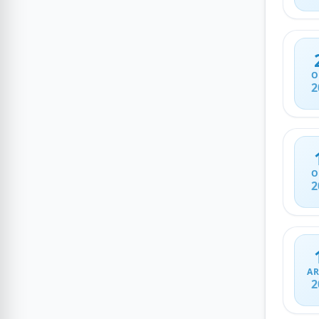
O
2
O
2
AR
2