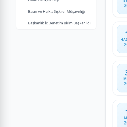
E
2
Basın ve Halkla İlişkiler Müşavirliği
Başkanlık İç Denetim Birim Başkanlığı
HA
2
M
2
M
2