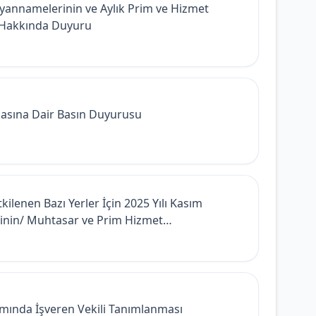
annamelerinin ve Aylık Prim ve Hizmet
ı Hakkında Duyuru
asına Dair Basın Duyurusu
enen Bazı Yerler İçin 2025 Yılı Kasım
rinin/ Muhtasar ve Prim Hizmet
lişkin Primlerin Son Ödeme Tarihlerinin
amında İşveren Vekili Tanımlanması