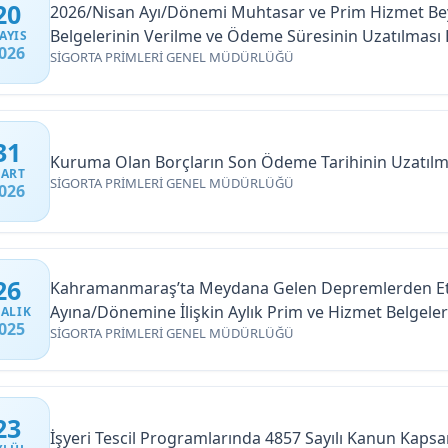
20
2026/Nisan Ayı/Dönemi Muhtasar ve Prim Hizmet Bey
Belgelerinin Verilme ve Ödeme Süresinin Uzatılmas
AYIS
026
SİGORTA PRİMLERİ GENEL MÜDÜRLÜĞÜ
31
Kuruma Olan Borçların Son Ödeme Tarihinin Uzatılm
ART
SİGORTA PRİMLERİ GENEL MÜDÜRLÜĞÜ
026
26
Kahramanmaraş’ta Meydana Gelen Depremlerden Etkil
Ayına/Dönemine İlişkin Aylık Prim ve Hizmet Belgele
ALIK
025
SİGORTA PRİMLERİ GENEL MÜDÜRLÜĞÜ
Beyannamelerinin Son Verilme ve İlgili Aya/Döneme İ
Uzatılmasına İlişkin Duyuru
23
İşyeri Tescil Programlarında 4857 Sayılı Kanun Kaps