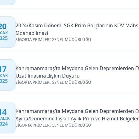
20
2024/Kasım Dönemi SGK Prim Borçlarının KDV Mahsu
Ödenebilmesi
CAK
025
SİGORTA PRİMLERİ GENEL MÜDÜRLÜĞÜ
17
Kahramanmaraş’ta Meydana Gelen Depremlerden Etkil
Uzatılmasına İlişkin Duyuru
CAK
025
SİGORTA PRİMLERİ GENEL MÜDÜRLÜĞÜ
14
Kahramanmaraş’ta Meydana Gelen Depremlerden Etkil
Ayına/Dönemine İlişkin Aylık Prim ve Hizmet Belgele
ALIK
024
SİGORTA PRİMLERİ GENEL MÜDÜRLÜĞÜ
Beyannamelerinin Son Verilme ve İlgili Aya/Döneme İ
Uzatılmasına İlişkin Duyuru