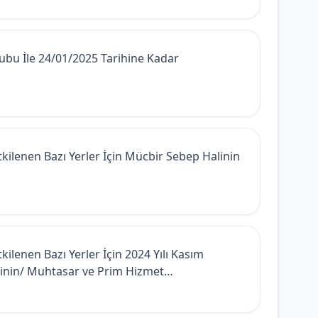
bu İle 24/01/2025 Tarihine Kadar
enen Bazı Yerler İçin Mücbir Sebep Halinin
enen Bazı Yerler İçin 2024 Yılı Kasım
rinin/ Muhtasar ve Prim Hizmet
lişkin Primlerin Son Ödeme Tarihlerinin