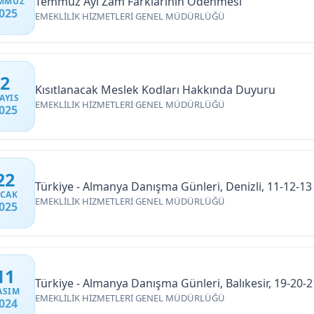
Temmuz Ayı Zam Farklarının Ödenmesi
MMUZ
025
EMEKLİLİK HİZMETLERİ GENEL MÜDÜRLÜĞÜ
2
Kısıtlanacak Meslek Kodları Hakkında Duyuru
AYIS
EMEKLİLİK HİZMETLERİ GENEL MÜDÜRLÜĞÜ
025
22
Türkiye - Almanya Danışma Günleri, Denizli, 11-12-1
CAK
EMEKLİLİK HİZMETLERİ GENEL MÜDÜRLÜĞÜ
025
11
Türkiye - Almanya Danışma Günleri, Balıkesir, 19-20-
ASIM
EMEKLİLİK HİZMETLERİ GENEL MÜDÜRLÜĞÜ
024