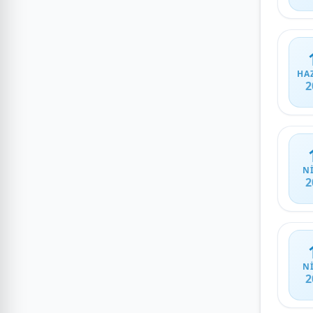
HA
2
N
2
N
2