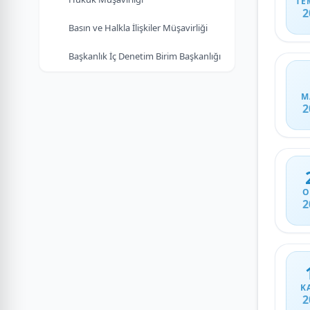
TE
2
Basın ve Halkla İlişkiler Müşavirliği
Başkanlık İç Denetim Birim Başkanlığı
M
2
O
2
K
2