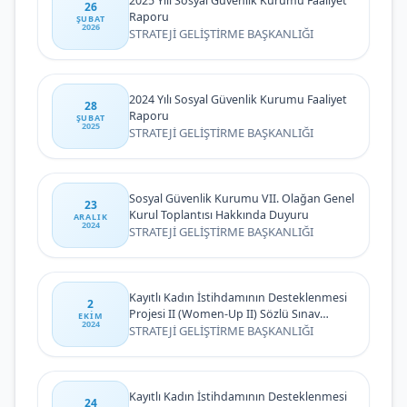
2025 Yılı Sosyal Güvenlik Kurumu Faaliyet
26
Raporu
ŞUBAT
2026
STRATEJİ GELİŞTİRME BAŞKANLIĞI
2024 Yılı Sosyal Güvenlik Kurumu Faaliyet
28
Raporu
ŞUBAT
2025
STRATEJİ GELİŞTİRME BAŞKANLIĞI
Sosyal Güvenlik Kurumu VII. Olağan Genel
23
Kurul Toplantısı Hakkında Duyuru
ARALIK
2024
STRATEJİ GELİŞTİRME BAŞKANLIĞI
Kayıtlı Kadın İstihdamının Desteklenmesi
2
Projesi II (Women-Up II) Sözlü Sınav
EKIM
2024
Sonuç İlanı
STRATEJİ GELİŞTİRME BAŞKANLIĞI
Kayıtlı Kadın İstihdamının Desteklenmesi
24