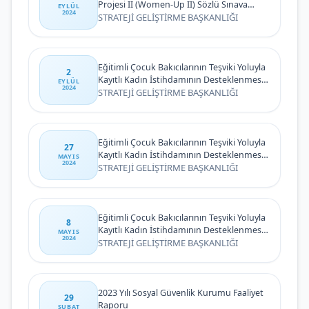
Projesi II (Women-Up II) Sözlü Sınava
EYLÜL
2024
Davet İlanı
STRATEJİ GELİŞTİRME BAŞKANLIĞI
Eğitimli Çocuk Bakıcılarının Teşviki Yoluyla
2
Kayıtlı Kadın İstihdamının Desteklenmesi
EYLÜL
2024
Projesi II Ek Sözleşmeli Personel Seçme
STRATEJİ GELİŞTİRME BAŞKANLIĞI
Sınavı Sonucu İlanı
Eğitimli Çocuk Bakıcılarının Teşviki Yoluyla
27
Kayıtlı Kadın İstihdamının Desteklenmesi
MAYIS
2024
Projesi II (EDU-CARE II) Sözleşmeli
STRATEJİ GELİŞTİRME BAŞKANLIĞI
Personel Seçme Sınavı Sonuçları
Eğitimli Çocuk Bakıcılarının Teşviki Yoluyla
8
Kayıtlı Kadın İstihdamının Desteklenmesi
MAYIS
2024
Projesi II Tam Zamanlı Sözleşmeli
STRATEJİ GELİŞTİRME BAŞKANLIĞI
Personeli Sözlü Seçme Sınav Ek İlanı
2023 Yılı Sosyal Güvenlik Kurumu Faaliyet
29
Raporu
ŞUBAT