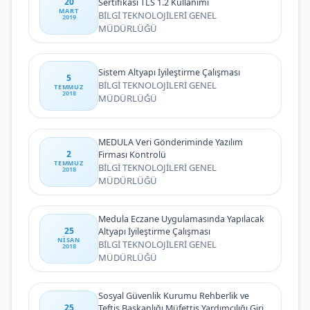
20
Sertifikası TLS 1.2 Kullanımı
MART
BİLGİ TEKNOLOJİLERİ GENEL
2019
MÜDÜRLÜĞÜ
Sistem Altyapı İyileştirme Çalışması
5
BİLGİ TEKNOLOJİLERİ GENEL
TEMMUZ
2018
MÜDÜRLÜĞÜ
MEDULA Veri Gönderiminde Yazılım
2
Firması Kontrolü
TEMMUZ
BİLGİ TEKNOLOJİLERİ GENEL
2018
MÜDÜRLÜĞÜ
Medula Eczane Uygulamasında Yapılacak
25
Altyapı İyileştirme Çalışması
NISAN
BİLGİ TEKNOLOJİLERİ GENEL
2018
MÜDÜRLÜĞÜ
Sosyal Güvenlik Kurumu Rehberlik ve
25
Teftiş Başkanlığı Müfettiş Yardımcılığı Giriş