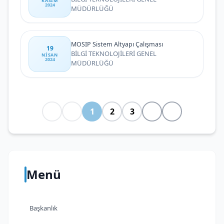
KASIM
2024
MÜDÜRLÜĞÜ
MOSIP Sistem Altyapı Çalışması
19
BİLGİ TEKNOLOJİLERİ GENEL
NISAN
2024
MÜDÜRLÜĞÜ
1
2
3
Menü
Başkanlık