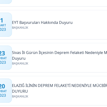
1
EYT Başvuruları Hakkında Duyuru
ART
BAŞKANLIK
023
23
Sivas İli Gürün İlçesinin Deprem Felaketi Nedeniyle
Duyuru
UBAT
023
BAŞKANLIK
20
ELAZIĞ İLİNİN DEPREM FELAKETİ NEDENİYLE MÜCBİ
DUYURU
UBAT
023
BAŞKANLIK