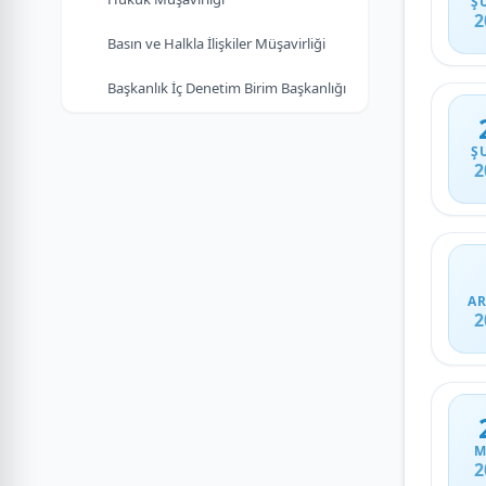
Ş
2
Basın ve Halkla İlişkiler Müşavirliği
Başkanlık İç Denetim Birim Başkanlığı
Ş
2
AR
2
M
2