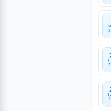
M
2
Ş
2
Ş
2