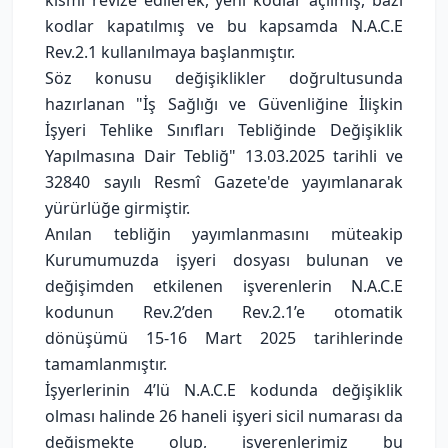
kısmı revize edilerek, yeni kodlar açılmış, bazı
kodlar kapatılmış ve bu kapsamda N.A.C.E
Rev.2.1 kullanılmaya başlanmıştır.
Söz konusu değişiklikler doğrultusunda
hazırlanan "İş Sağlığı ve Güvenliğine İlişkin
İşyeri Tehlike Sınıfları Tebliğinde Değişiklik
Yapılmasına Dair Tebliğ" 13.03.2025 tarihli ve
32840 sayılı Resmî Gazete'de yayımlanarak
yürürlüğe girmiştir.
Anılan tebliğin yayımlanmasını müteakip
Kurumumuzda işyeri dosyası bulunan ve
değişimden etkilenen işverenlerin N.A.C.E
kodunun Rev.2’den Rev.2.1’e otomatik
dönüşümü 15-16 Mart 2025 tarihlerinde
tamamlanmıştır.
İşyerlerinin 4’lü N.A.C.E kodunda değişiklik
olması halinde 26 haneli işyeri sicil numarası da
değişmekte olup, işverenlerimiz bu