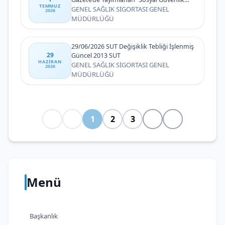
TEMMUZ
Kurumu Sağlık Uygulama Tebliğinde
GENEL SAĞLIK SİGORTASI GENEL
2026
Değişiklik Yapılmasına Dair Tebliğ"
MÜDÜRLÜĞÜ
29/06/2026 SUT Değişiklik Tebliği İşlenmiş
29
Güncel 2013 SUT
HAZIRAN
GENEL SAĞLIK SİGORTASI GENEL
2026
MÜDÜRLÜĞÜ
1
2
3
Menü
Başkanlık