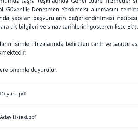
mumuz taşra teşkilatında Genel İdare Hizmetler sı
al Güvenlik Denetmen Yardımcısı alınmasını temine
ında yapılan başvuruların değerlendirilmesi netice
ara ait bilgileri ve sınav tarihlerini gösteren liste Ek’
arın isimleri hizalarında belirtilen tarih ve saatte 
kmektedir.
ilere önemle duyurulur.
Duyuru.pdf
Aday Listesi.pdf