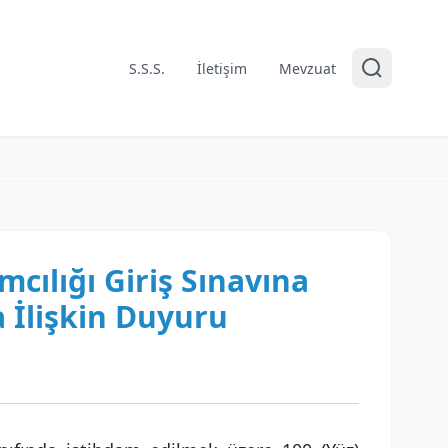
S.S.S.
İletişim
Mevzuat
cılığı Giriş Sınavına
 İlişkin Duyuru