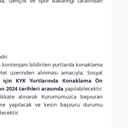
nda, Gençlik ve Spor Bakanlığı tarafından
dır.
da kontenjanı bildirilen yurtlarda konaklama
evlet üzerinden alınması amacıyla, Sosyal
r için KYK Yurtlarında Konaklama Ön
an 2024 tarihleri arasında
yapılabilecektir.
dikkate alınarak Kurumumuzca başvuran
ndirme yapılacak ve kesin başvuru durumu
ecektir.