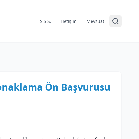
S.S.S.
İletişim
Mevzuat
 Konaklama Ön Başvurusu