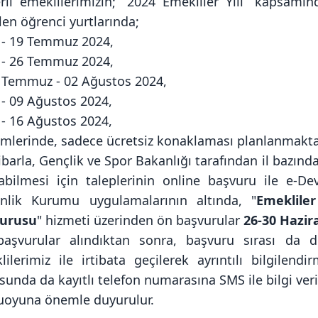
rli emeklilerimizin; “2024 Emekliler Yılı” kapsamı
ilen öğrenci yurtlarında;
5 - 19 Temmuz 2024,
2 - 26 Temmuz 2024,
9 Temmuz - 02 Ağustos 2024,
 - 09 Ağustos 2024,
 - 16 Ağustos 2024,
mlerinde, sadece ücretsiz konaklaması planlanmakta
ibarla, Gençlik ve Spor Bakanlığı tarafından il bazın
labilmesi için taleplerinin online başvuru ile e-D
nlik Kurumu uygulamalarının altında, "
Emeklile
urusu
" hizmeti üzerinden ön başvurular
26-30 Hazir
aşvurular alındıktan sonra, başvuru sırası da 
lilerimiz ile irtibata geçilerek ayrıntılı bilgile
unda da kayıtlı telefon numarasına SMS ile bilgi veril
oyuna önemle duyurulur.