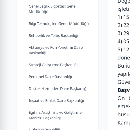
Değe
Genel Sağlık Sigortası Genel
işlet
Müdürlüğü
1) 1
Bilgi Teknolojileri Genel Müdürlüğü
2) 2
3) 2
Rehberlik ve Teftiş Başkanlığı
4) 05
Aktüerya ve Fon Yönetimi Daire
5) 12
Başkanlığı
döne
Strateji Geliştirme Başkanlığı
Bu it
yapı
Personel Daire Başkanlığı
Güve
Destek Hizmetleri Daire Başkanlığı
Başv
Ön b
İnşaat ve Emlak Daire Başkanlığı
emek
Eğitim, Araştırma ve Geliştirme
husus
Merkezi Başkanlığı
Kamu
Hukuk Müşavirliği