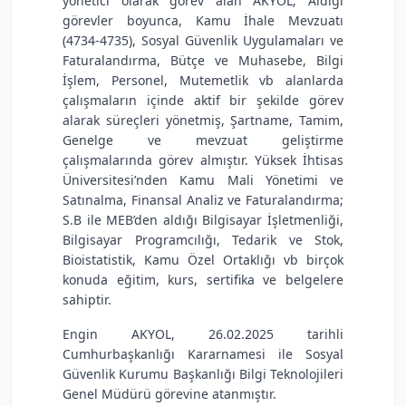
yönetici olarak görev alan AKYOL; Aldığı
görevler boyunca, Kamu İhale Mevzuatı
(4734-4735), Sosyal Güvenlik Uygulamaları ve
Faturalandırma, Bütçe ve Muhasebe, Bilgi
İşlem, Personel, Mutemetlik vb alanlarda
çalışmaların içinde aktif bir şekilde görev
alarak süreçleri yönetmiş, Şartname, Tamim,
Genelge ve mevzuat geliştirme
çalışmalarında görev almıştır. Yüksek İhtisas
Üniversitesi’nden Kamu Mali Yönetimi ve
Satınalma, Finansal Analiz ve Faturalandırma;
S.B ile MEB’den aldığı Bilgisayar İşletmenliği,
Bilgisayar Programcılığı, Tedarik ve Stok,
Bioistatistik, Kamu Özel Ortaklığı vb birçok
konuda eğitim, kurs, sertifika ve belgelere
sahiptir.
Engin AKYOL, 26.02.2025 tarihli
Cumhurbaşkanlığı Kararnamesi ile Sosyal
Güvenlik Kurumu Başkanlığı Bilgi Teknolojileri
Genel Müdürü görevine atanmıştır.