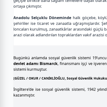
geçişle birlikte daha sağlam temellere dayalı olarak 
ortaya çıkmıştır.
Anadolu Selçuklu Döneminde
halk göçebe, köylü 
şehirliler ise ticaret ve zanaatla uğraşmışlardır. Ş
loncaları kurulmuş, zanaatkârlar arasındaki güçlü ba
arazi olarak adlandırılan topraklardan vakıf arazisi 
Bugünkü anlamda sosyal güvenlik sistemi 19’uncu y
devlet adamı Bismarck
, finansmanı işçi ve işveren
sistemi kurmuştur.
(GÜZEL / OKUR / CANİKLİOĞLU, Sosyal Güvenlik Hukuku, 1
İngiltere’de ise sosyal güvenlik sistemi, 1942 yıl
kazanmıştır.