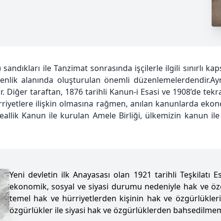
ndıkları ile Tanzimat sonrasında işçilerle ilgili sınırlı ka
enlik alanında oluşturulan önemli düzenlemelerdendir.Ayr
. Diğer taraftan, 1876 tarihli Kanun-i Esasi ve 1908’de tek
riyetlere ilişkin olmasına rağmen, anılan kanunlarda ekono
lik Kanun ile kurulan Amele Birliği, ülkemizin kanun ile 
Yeni devletin ilk Anayasası olan 1921 tarihli Teşkilat
ekonomik, sosyal ve siyasi durumu nedeniyle hak ve öz
temel hak ve hürriyetlerden kişinin hak ve özgürlükler
özgürlükler ile siyasi hak ve özgürlüklerden bahsedilmemi