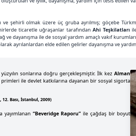
oluşturulan ve iyilik, dayanışma, yardım için tesis edilen v
ve şehirli olmak üzere üç gruba ayrılmış; göçebe Türkmenl
ehirlerde ticaretle uğraşanlar tarafından
Ahi Teşkilatları
il
ğ ve dayanışma ile de sosyal yardım amaçlı vakıf kurumları t
olarak ayrılanlardan elde edilen gelirler dayanışma ve yardım
üzyılın sonlarına doğru gerçekleşmiştir. İlk kez
Alman
 primleri ile devlet katkılarına dayanan bir sosyal sigorta
2. Bası, İstanbul, 2009)
ında yayımlanan
“Beveridge Raporu”
ile çağdaş bir boyut