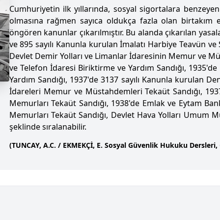
Cumhuriyetin ilk yıllarında, sosyal sigortalara benzeyen
olmasına rağmen sayıca oldukça fazla olan birtakım e
öngören kanunlar çıkarılmıştır. Bu alanda çıkarılan yasala
ve 895 sayılı Kanunla kurulan İmalatı Harbiye Teavün ve 
Devlet Demir Yolları ve Limanlar İdaresinin Memur ve Mü
ve Telefon İdaresi Biriktirme ve Yardım Sandığı, 1935'de
Yardım Sandığı, 1937'de 3137 sayılı Kanunla kurulan Deni
İdareleri Memur ve Müstahdemleri Tekaüt Sandığı, 1937'
Memurları Tekaüt Sandığı, 1938'de Emlak ve Eytam Bank
Memurları Tekaüt Sandığı, Devlet Hava Yolları Umum 
şeklinde sıralanabilir.
(TUNCAY, A.C. / EKMEKÇİ, E. Sosyal Güvenlik Hukuku Dersleri, G