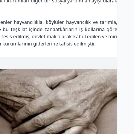
akıf kurumları diğer bir sosyal yardım anlayışı olarak
er hayvancılıkla, köylüler hayvancılık ve tarımla,
e bu teşkilat içinde zanaatkârların iş kollarına göre
esis edilmiş, devlet malı olarak kabul edilen ve miri
 kurumlarının giderlerine tahsis edilmiştir.