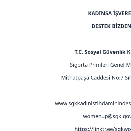
KADINSA İŞVER
DESTEK BİZDE
T.C. Sosyal Güvenlik
Sigorta Primleri Genel Mü
Mithatpaşa Caddesi No:7 Sı
www.sgkkadinistihdaminindes
womenup@sgk.gov
https://linktr.ee/sgk