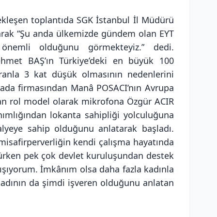
kleşen toplantıda SGK İstanbul İl Müdürü
arak “Şu anda ülkemizde gündem olan EYT
önemli olduğunu görmekteyiz.” dedi.
hmet BAŞ’ın Türkiye’deki en büyük 100
oranla 3 kat düşük olmasının nedenlerini
urada firmasından Manâ POSACI’nın Avrupa
ndan rol model olarak mikrofona Özgür ACIR
nımlığından lokanta sahipliği yolculuğuna
alyeye sahip olduğunu anlatarak başladı.
isafirperverliğin kendi çalışma hayatında
türken pek çok devlet kuruluşundan destek
çalışıyorum. İmkânım olsa daha fazla kadınla
 kadının da şimdi işveren olduğunu anlatan