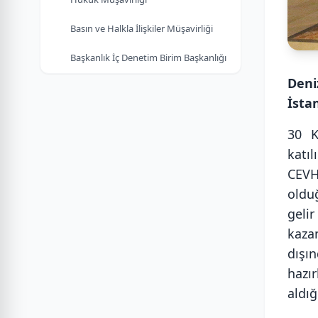
Basın ve Halkla İlişkiler Müşavirliği
Başkanlık İç Denetim Birim Başkanlığı
Deni
İsta
30 K
katı
CEVHE
oldu
geli
kaza
dışı
hazır
aldığ