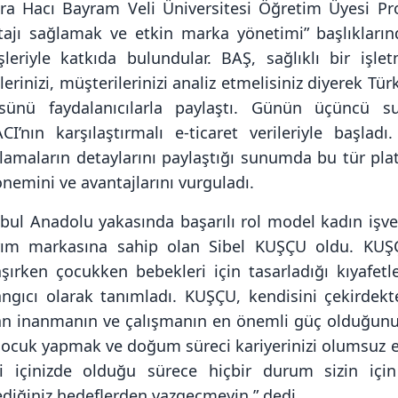
ra Hacı Bayram Veli Üniversitesi Öğretim Üyesi Pr
tajı sağlamak ve etkin marka yönetimi” başlıkların
şleriyle katkıda bulundular. BAŞ, sağlıklı bir işlet
lerinizi, müşterilerinizi analiz etmelisiniz diyerek 
sünü faydalanıcılarla paylaştı. Günün üçüncü 
CI’nın karşılaştırmalı e-ticaret verileriyle başladı
lamaların detaylarını paylaştığı sunumda bu tür plat
önemini ve avantajlarını vurguladı.
nbul Anadolu yakasında başarılı rol model kadın iş
rım markasına sahip olan Sibel KUŞÇU oldu. KUŞÇU,
aşırken çocukken bebekleri için tasarladığı kıyafetl
angıcı olarak tanımladı. KUŞÇU, kendisini çekirdekte
n inanmanın ve çalışmanın en önemli güç olduğunu if
 çocuk yapmak ve doğum süreci kariyerinizi olumsuz e
ği içinizde olduğu sürece hiçbir durum sizin için
ediğiniz hedeflerden vazgeçmeyin.” dedi.