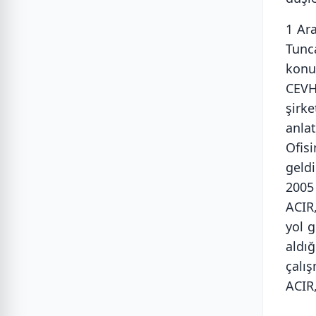
1 Ar
Tunc
konu
CEVH
şirk
anla
Ofis
geld
2005
ACIR
yol 
aldığ
çalış
ACIR