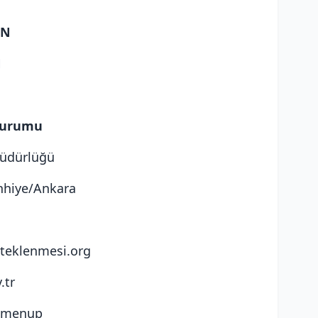
EN
N
 Kurumu
dürlüğü
hhiye/Ankara
teklenmesi.org
.tr
womenup