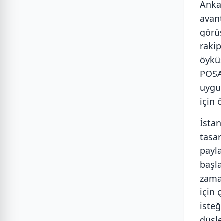
Anka
avan
görü
rakip
öykü
POSA
uygu
için 
İsta
tasa
payl
başl
zama
için
iste
düşl