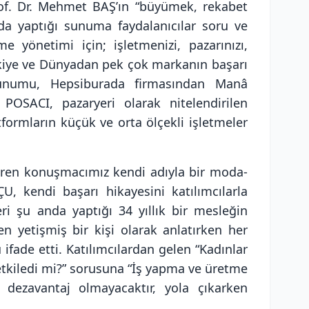
of. Dr. Mehmet BAŞ’ın “büyümek, rekabet
da yaptığı sunuma faydalanıcılar soru ve
me yönetimi için; işletmenizi, pazarınızı,
Türkiye ve Dünyadan pek çok markanın başarı
sunumu, Hepsiburada firmasından Manâ
. POSACI, pazaryeri olarak nitelendirilen
formların küçük ve orta ölçekli işletmeler
veren konuşmacımız kendi adıyla bir moda-
 kendi başarı hikayesini katılımcılarla
eri şu anda yaptığı 34 yıllık bir mesleğin
n yetişmiş bir kişi olarak anlatırken her
ade etti. Katılımcılardan gelen “Kadınlar
tkiledi mi?” sorusuna “İş yapma ve üretme
 dezavantaj olmayacaktır, yola çıkarken