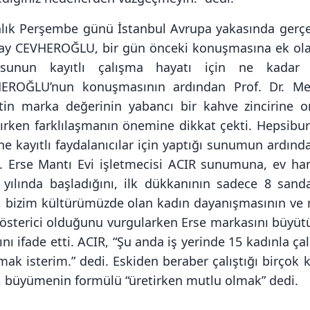
alık Perşembe günü İstanbul Avrupa yakasında gerçe
ay CEVHEROĞLU, bir gün önceki konuşmasına ek ol
sunun kayıtlı çalışma hayatı için ne kadar 
EROĞLU’nun konuşmasının ardından Prof. Dr. Me
etin marka değerinin yabancı bir kahve zincirine 
tırken farklılaşmanın önemine dikkat çekti. Hepsib
ine kayıtlı faydalanıcılar için yaptığı sunumun ardı
i. Erse Mantı Evi işletmecisi ACIR sunumuna, ev ha
 yılında başladığını, ilk dükkanının sadece 8 sand
, bizim kültürümüzde olan kadın dayanışmasının ve m
gösterici olduğunu vurgularken Erse markasını büyü
ını ifade etti. ACIR, “Şu anda iş yerinde 15 kadınla 
mak isterim.” dedi. Eskiden beraber çalıştığı birçok
, büyümenin formülü “üretirken mutlu olmak” dedi.