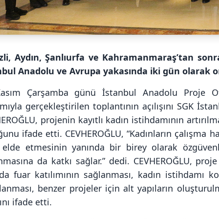
zli, Aydın, Şanlıurfa ve Kahramanmaraş’tan sonr
nbul Anadolu ve Avrupa yakasında iki gün olarak o
asım Çarşamba günü İstanbul Anadolu Proje Ofis
lımıyla gerçekleştirilen toplantının açılışını SGK İ
ROĞLU, projenin kayıtlı kadın istihdamının artırılmas
ğunu ifade etti. CEVHEROĞLU, “Kadınların çalışma h
r elde etmesinin yanında bir birey olarak özgüvenl
nmasına da katkı sağlar.” dedi. CEVHEROĞLU, proje
nda fuar katılımının sağlanması, kadın istihdamı k
lanması, benzer projeler için alt yapıların oluşturu
ını ifade etti.